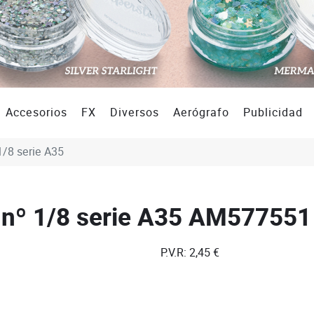
Accesorios
FX
Diversos
Aerógrafo
Publicidad
1/8 serie A35
 nº 1/8 serie A35
AM577551
P.V.R:
2,45 €