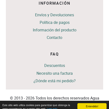
INFORMACIÓN
Envíos y Devoluciones
Política de pagos
Información del producto
Contacto
FAQ
Descuentos
Necesito una factura
¿Dónde está mi pedido?
© 2013 - 2026 Todos los derechos reservados Agua
Colores
Este sitio web utiliza cookies para garantizar que obtenga la
Entendido!
mejor experiencia en nuestro sitio web.
Leer más...