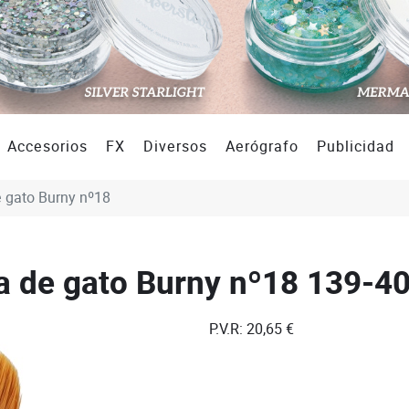
Accesorios
FX
Diversos
Aerógrafo
Publicidad
e gato Burny nº18
ua de gato Burny nº18
139-4
P.V.R:
20,65 €