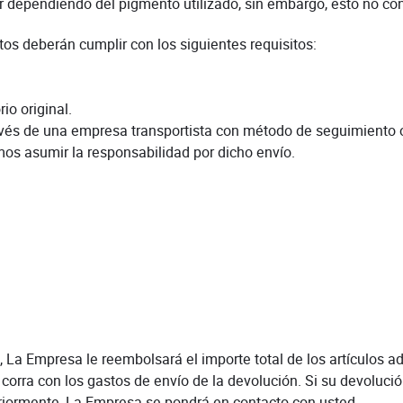
or dependiendo del pigmento utilizado, sin embargo, esto no co
tos deberán cumplir con los siguientes requisitos:
io original.
través de una empresa transportista con método de seguimiento
emos asumir la responsabilidad por dicho envío.
 La Empresa le reembolsará el importe total de los artículos a
 corra con los gastos de envío de la devolución. Si su devoluci
riormente, La Empresa se pondrá en contacto con usted.