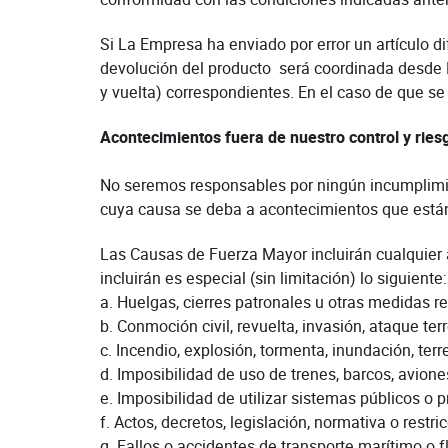
Si La Empresa ha enviado por error un artículo d
devolución del producto será coordinada desde 
y vuelta) correspondientes. En el caso de que se 
Acontecimientos fuera de nuestro control y ries
No seremos responsables por ningún incumplimie
cuya causa se deba a acontecimientos que están
Las Causas de Fuerza Mayor incluirán cualquier a
incluirán es especial (sin limitación) lo siguiente:
a. Huelgas, cierres patronales u otras medidas re
b. Conmoción civil, revuelta, invasión, ataque te
c. Incendio, explosión, tormenta, inundación, ter
d. Imposibilidad de uso de trenes, barcos, avione
e. Imposibilidad de utilizar sistemas públicos o
f. Actos, decretos, legislación, normativa o restr
g. Fallos o accidentes de transporte marítimo o fl