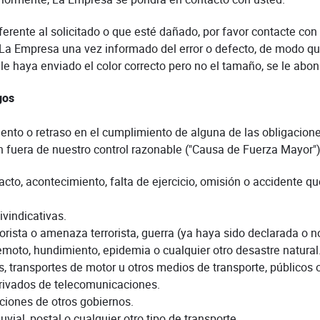
iferente al solicitado o que esté dañado, por favor contacte co
La Empresa una vez informado del error o defecto, de modo qu
le haya enviado el color correcto pero no el tamaño, se le abon
gos
nto o retraso en el cumplimiento de alguna de las obligacio
 fuera de nuestro control razonable ("Causa de Fuerza Mayor")
cto, acontecimiento, falta de ejercicio, omisión o accidente qu
ivindicativas.
rrorista o amenaza terrorista, guerra (ya haya sido declarada o
remoto, hundimiento, epidemia o cualquier otro desastre natural
s, transportes de motor u otros medios de transporte, públicos 
 privados de telecomunicaciones.
icciones de otros gobiernos.
uvial, postal o cualquier otro tipo de transporte.